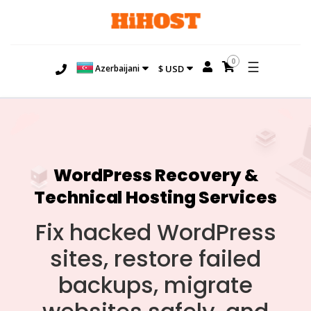
0
☰
Azerbaijani
$ USD
WordPress Recovery &
Technical Hosting Services
Fix hacked WordPress
sites, restore failed
backups, migrate