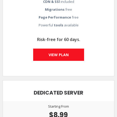
CDN & SSl
included
Migrations
free
Page Performance
free
Powerful
tools
available
Risk-free for 60 days.
VIEW PLAN
DEDICATED SERVER
Starting From
$8.99