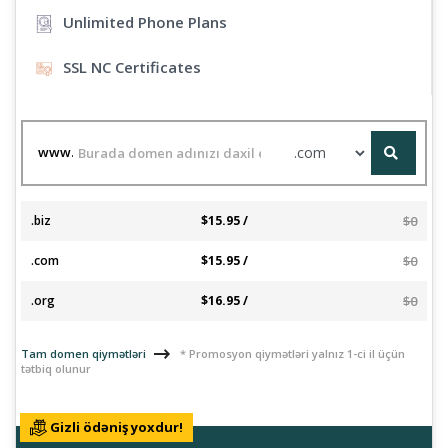
Unlimited Phone Plans
SSL NC Certificates
www.
.biz
$15.95 /
$0
.com
$15.95 /
$0
.org
$16.95 /
$0
Tam domen qiymətləri
* Promosyon qiymətləri yalnız 1-ci il üçün
tətbiq olunur
Gizli ödəniş yoxdur!