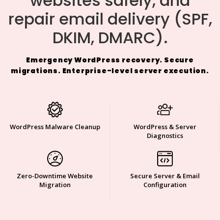
websites safely, and
repair email delivery (SPF,
DKIM, DMARC).
Emergency WordPress recovery. Secure
migrations. Enterprise-level server execution.
WordPress Malware Cleanup
WordPress & Server
Diagnostics
Zero-Downtime Website
Secure Server & Email
Migration
Configuration