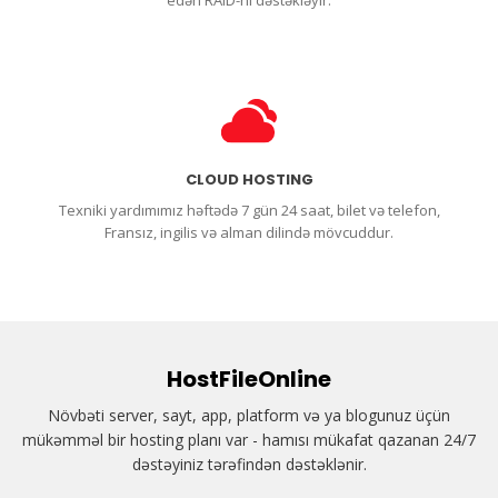
CLOUD HOSTING
Texniki yardımımız həftədə 7 gün 24 saat, bilet və telefon,
Fransız, ingilis və alman dilində mövcuddur.
HostFileOnline
Növbəti server, sayt, app, platform və ya blogunuz üçün
mükəmməl bir hosting planı var - hamısı mükafat qazanan 24/7
dəstəyiniz tərəfindən dəstəklənir.