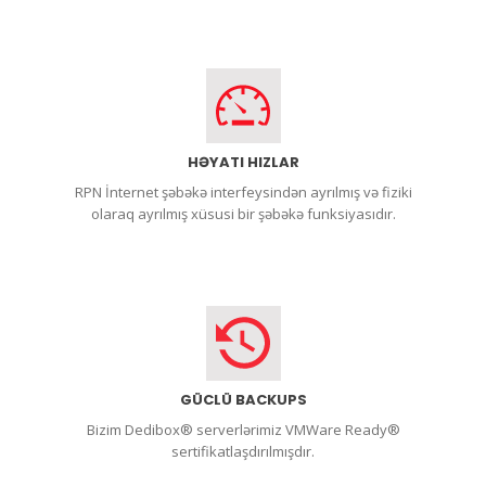
HƏYATI HIZLAR
RPN İnternet şəbəkə interfeysindən ayrılmış və fiziki
olaraq ayrılmış xüsusi bir şəbəkə funksiyasıdır.
GÜCLÜ BACKUPS
Bizim Dedibox® serverlərimiz VMWare Ready®
sertifikatlaşdırılmışdır.