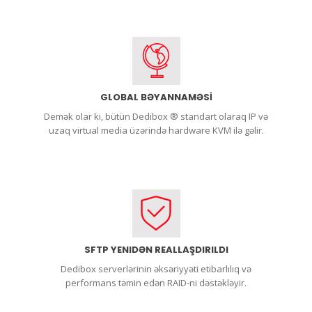
GLOBAL BƏYANNAMƏSİ
Demək olar ki, bütün Dedibox ® standart olaraq IP və
uzaq virtual media üzərində hardware KVM ilə gəlir.
SFTP YENIDƏN REALLAŞDIRILDI
Dedibox serverlərinin əksəriyyəti etibarlılıq və
performans təmin edən RAID-ni dəstəkləyir.