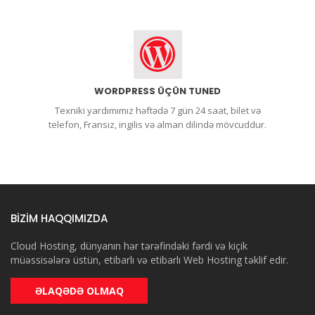
WORDPRESS ÜÇÜN TUNED
Texniki yardımımız həftədə 7 gün 24 saat, bilet və
telefon, Fransız, ingilis və alman dilində mövcuddur.
BİZİM HAQQIMIZDA
Cloud Hosting, dünyanın hər tərəfindəki fərdi və kiçik
müəssisələrə üstün, etibarlı və etibarlı Web Hosting təklif edir.
ƏLAQƏDƏ OLMAQ