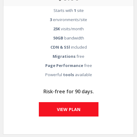
Starts with
1
site
3
environments/site
25K
visits/month
50GB
bandwidth
CDN & SSl
included
Migrations
free
Page Performance
free
Powerful
tools
available
Risk-free for 90 days.
VIEW PLAN