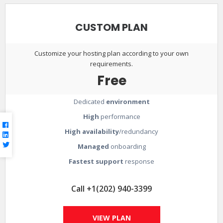
CUSTOM PLAN
Customize your hosting plan according to your own
requirements.
Free
Dedicated
environment
High
performance
High availability
/redundancy
Managed
onboarding
Fastest support
response
Call +1(202) 940-3399
VIEW PLAN