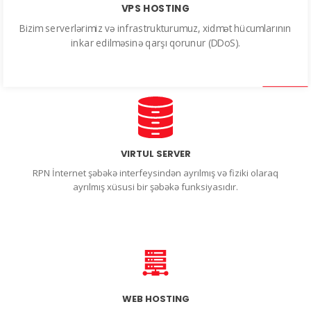
VPS HOSTING
Bizim serverlərimiz və infrastrukturumuz, xidmət hücumlarının
inkar edilməsinə qarşı qorunur (DDoS).
VIRTUL SERVER
RPN İnternet şəbəkə interfeysindən ayrılmış və fiziki olaraq
ayrılmış xüsusi bir şəbəkə funksiyasıdır.
WEB HOSTING