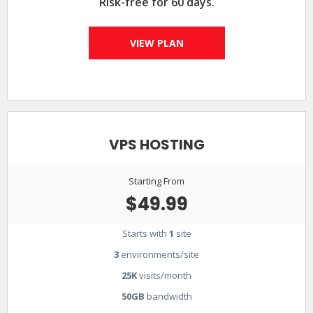
Risk-free for 60 days.
VIEW PLAN
VPS HOSTING
Starting From
$49.99
Starts with
1
site
3
environments/site
25K
visits/month
50GB
bandwidth