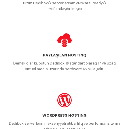
Bizim Dedibox® serverlərimiz VMWare Ready®
sertifikatlaşdırılmışdır.
PAYLAŞILAN HOSTINQ
Demək olar ki, bütün Dedibox ® standart olaraq IP və uzaq
virtual media üzərində hardware KVM ilə gəlir.
WORDPRESS HOSTING
Dedibox serverlərinin əksəriyyəti etibarlılıq və performans təmin
edən RAID-ni dəstəkləyir.