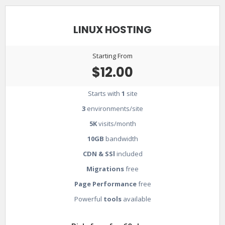
LINUX HOSTING
Starting From
$12.00
Starts with
1
site
3
environments/site
5K
visits/month
10GB
bandwidth
CDN & SSl
included
Migrations
free
Page Performance
free
Powerful
tools
available