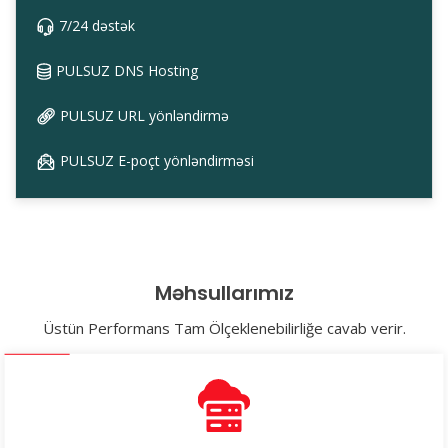
7/24 dəstək
PULSUZ DNS Hosting
PULSUZ URL yönləndirmə
PULSUZ E-poçt yönləndirməsi
Məhsullarımız
Üstün Performans Tam Ölçeklenebilirliğe cavab verir.