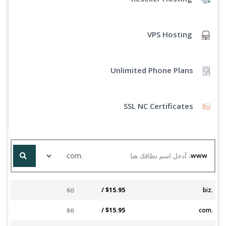
VPS Hosting
Unlimited Phone Plans
SSL NC Certificates
www.
$0
$15.95 /
.biz
$0
$15.95 /
.com