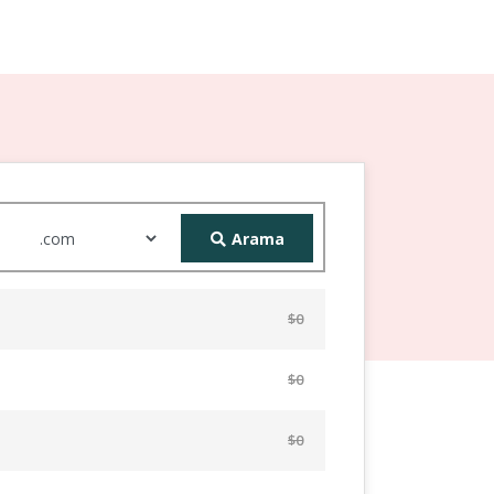
Arama
$0
$0
$0