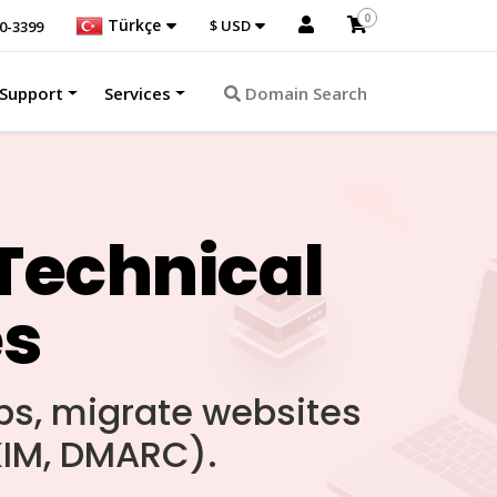
0
Türkçe
$ USD
40-3399
Support
Services
Domain Search
Technical
es
ups, migrate websites
DKIM, DMARC).