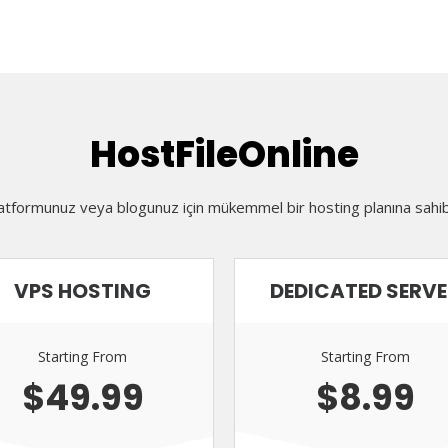
HostFileOnline
latformunuz veya blogunuz için mükemmel bir hosting planına sahib
VPS HOSTING
DEDICATED SERV
Starting From
Starting From
$49.99
$8.99