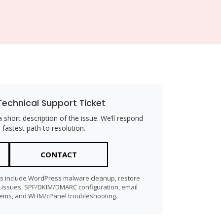
Technical Support Ticket
short description of the issue. We’ll respond
 fastest path to resolution.
CONTACT
s include WordPress malware cleanup, restore
n issues, SPF/DKIM/DMARC configuration, email
blems, and WHM/cPanel troubleshooting.