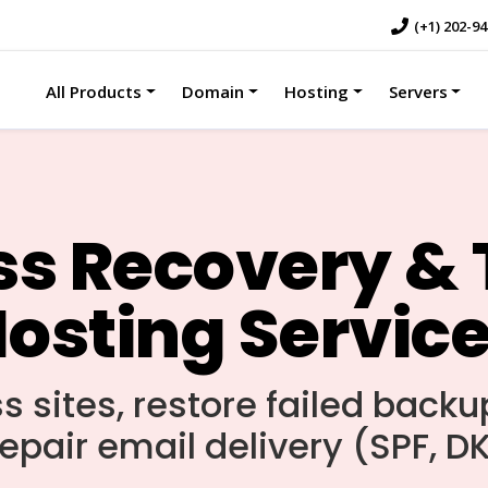
(+1) 202-9
All Products
Domain
Hosting
Servers
s Recovery & 
osting Servic
 sites, restore failed back
repair email delivery (SPF, 